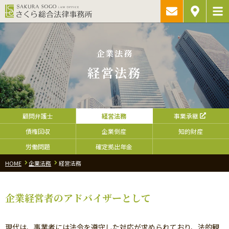
ご相談予約・
アクセス
お問い合わ
企業法務
経営法務
顧問弁護士
経営法務
事業承継
債権回収
企業倒産
知的財産
労働問題
確定拠出年金
HOME
企業法務
経営法務
企業経営者のアドバイザーとして
現代は、事業者には法令を遵守した対応が求められており、法的観