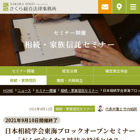
ご相談予約・
アクセス
お問い合わ
セミナー開催
相続・家族信託セミナー
セミナー開催
経営法務
確定拠出年金
相続・家族信託
離婚・夫婦再生
HOME
ニュース
セミナー開催
相続・家族信託セミナー
日本相続学会東海ブロ
2021年8月11日
相続・家族信託セミナー
代表弁護士
竹内裕詞
2021年9月10日開催終了
日本相続学会東海ブロックオープンセミナー