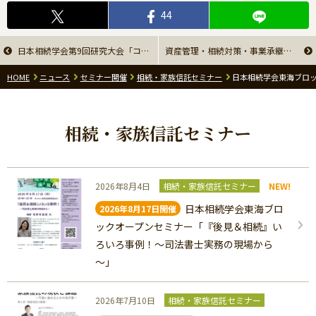
44
日本相続学会第9回研究大会「コロナと相続」
資産管理・相続対策・事業承継に使える「家族信託の活用事例Zoomセミナー」
HOME
ニュース
セミナー開催
相続・家族信託セミナー
日本相続学会東海ブロ
相続・家族信託セミナー
2026年8月4日
相続・家族信託セミナー
NEW!
日本相続学会東海ブロ
2026年8月17日開催
ックオープンセミナー「『後見＆相続』い
ろいろ事例！～司法書士実務の現場から
～」
2026年7月10日
相続・家族信託セミナー