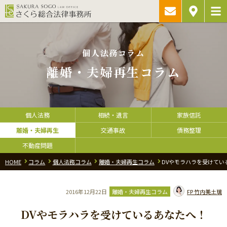
ご相談予約・
アクセス
お問い合わ
個人法務コラム
離婚・夫婦再生コラム
個人法務
相続・遺言
家族信託
離婚・夫婦再生
交通事故
債務整理
不動産問題
HOME
コラム
個人法務コラム
離婚・夫婦再生コラム
DVやモラハラを受けてい
2016年12月22日
離婚・夫婦再生コラム
FP
竹内美土璃
DVやモラハラを受けているあなたへ！