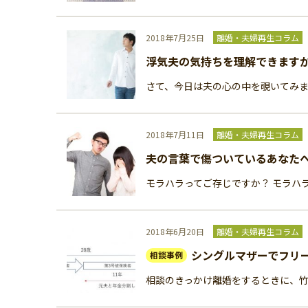
2018年7月25日
離婚・夫婦再生コラム
浮気夫の気持ちを理解できます
さて、今日は夫の心の中を覗いてみまし
2018年7月11日
離婚・夫婦再生コラム
夫の言葉で傷ついているあなた
モラハラってご存じですか？ モラハ
2018年6月20日
離婚・夫婦再生コラム
シングルマザーでフリ
相談事例
相談のきっかけ離婚をするときに、竹