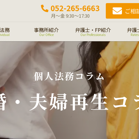
052-265-6663
ご相
月～金 9:30～17:30
法務
事務所紹介
弁護士・FP紹介
弁護
ividual
Our Office
Our Professionals
Rates
個人法務コラム
婚・夫婦再生コ