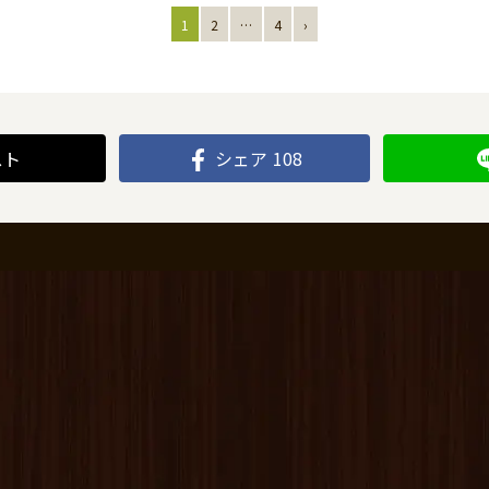
1
2
…
4
›
スト
シェア
108