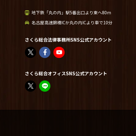
地下鉄「丸の内」駅5番出口より東へ80m
名古屋高速錦橋ICか丸の内ICより車で10分
さくら総合法律事務所SNS公式アカウント
さくら総合法律事務所（@sakurasogolaw）さん /
さくら総合法律事務所 | Facebook
さくら総合法律事務所 - YouTube
さくら総合オフィスSNS公式アカウント
FP竹内美土璃（@fpsakurasogo）さん / X
教えてみどり先生【公式LINE】