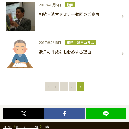
2017年9月5日
動画
相続・遺言セミナー動画のご案内
2017年2月8日
相続・遺言コラム
遺言の作成をお勧めする理由
‹
1
…
6
7
HOME
キーワード一覧
円満