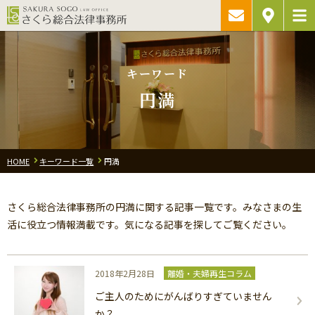
ご相談予約・
アクセス
お問い合わ
キーワード
円満
HOME
キーワード一覧
円満
さくら総合法律事務所の円満に関する記事一覧です。みなさまの生
活に役立つ情報満載です。気になる記事を探してご覧ください。
2018年2月28日
離婚・夫婦再生コラム
ご主人のためにがんばりすぎていません
か？