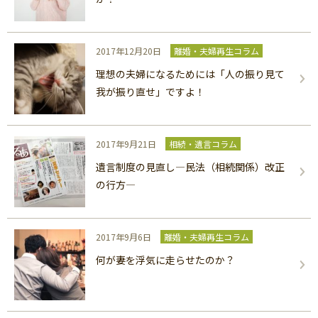
2017年12月20日
離婚・夫婦再生コラム
理想の夫婦になるためには「人の振り見て
我が振り直せ」ですよ！
2017年9月21日
相続・遺言コラム
遺言制度の見直し―民法（相続関係）改正
の行方―
2017年9月6日
離婚・夫婦再生コラム
何が妻を浮気に走らせたのか？