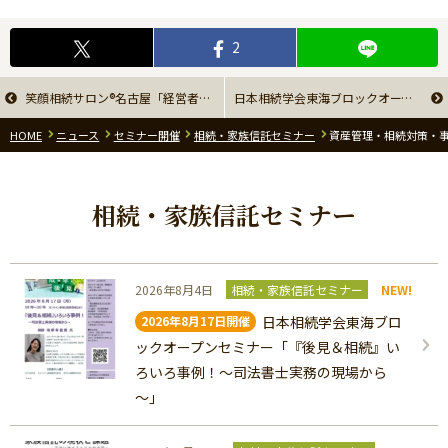
2
笑顔相続サロン®名古屋「経営者にとっての笑顔相続会議」
日本相続学会東海ブロックオープンセミナー「相続法改正を踏まえた生命保険の活用法」
HOME
ニュース
セミナー開催
相続・家族信託セミナー
資産管理・相続対策・事
相続・家族信託セミナー
2026年8月4日
相続・家族信託セミナー
NEW!
日本相続学会東海ブロ
2026年8月17日開催
ックオープンセミナー「『後見＆相続』い
ろいろ事例！～司法書士実務の現場から
～」