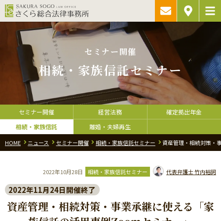
ご相談予約・
アクセス
お問い合わ
セミナー開催
相続・家族信託セミナー
セミナー開催
経営法務
確定拠出年金
相続・家族信託
離婚・夫婦再生
HOME
ニュース
セミナー開催
相続・家族信託セミナー
資産管理・相続対策・事
2022年10月28日
相続・家族信託セミナー
代表弁護士
竹内裕詞
2022年11月24日開催終了
資産管理・相続対策・事業承継に使える「家