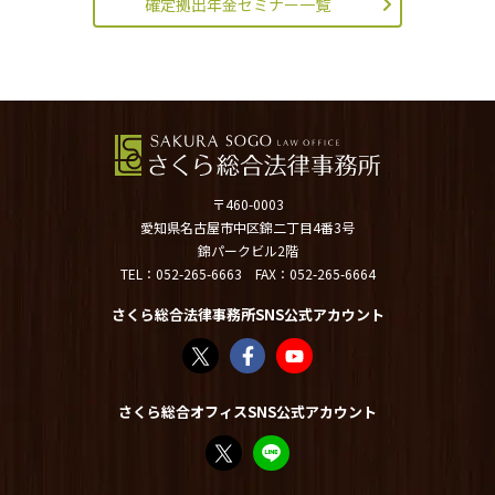
確定拠出年金セミナー一覧
〒460-0003
愛知県名古屋市中区錦二丁目4番3号
錦パークビル2階
TEL：
052-265-6663
FAX：052-265-6664
さくら総合法律事務所SNS公式アカウント
さくら総合法律事務所（@sakurasogolaw）
さくら総合法律事務所 | Facebook
さくら総合法律事務所 - YouT
さくら総合オフィスSNS公式アカウント
FP竹内美土璃（@fpsakurasogo）さん /
教えてみどり先生【公式LINE】