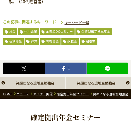
る。（40代経営者）
この記事に関連するキーワード
キーワード一覧
お金
中小企業
企業型DCセミナー
企業型確定拠出年金
福利厚生
経営
老後資金
退職金
離職率
1
笑顔になる退職金勉強会
笑顔になる退職金勉強会
HOME
ニュース
セミナー開催
確定拠出年金セミナー
笑顔になる退職金勉強会
確定拠出年金セミナー