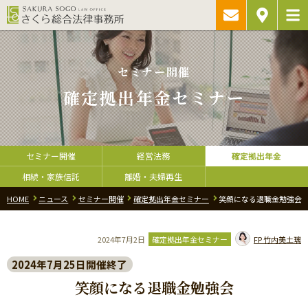
ご相談予約・
アクセス
お問い合わ
セミナー開催
確定拠出年金セミナー
セミナー開催
経営法務
確定拠出年金
相続・家族信託
離婚・夫婦再生
HOME
ニュース
セミナー開催
確定拠出年金セミナー
笑顔になる退職金勉強会
2024年7月2日
確定拠出年金セミナー
FP
竹内美土璃
2024年7月25日開催終了
笑顔になる退職金勉強会