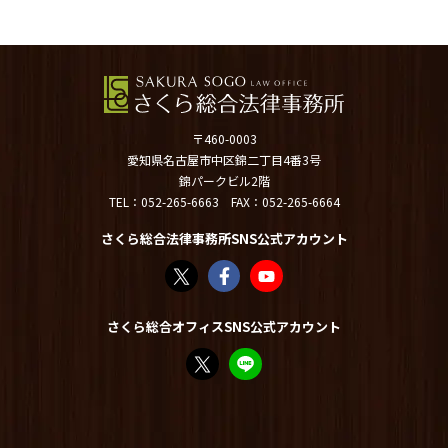
〒460-0003
愛知県名古屋市中区錦二丁目4番3号
錦パークビル2階
TEL：
052-265-6663
FAX：052-265-6664
さくら総合法律事務所SNS公式アカウント
さくら総合法律事務所（@sakurasogolaw）
さくら総合法律事務所 | Facebook
さくら総合法律事務所 - YouT
さくら総合オフィスSNS公式アカウント
FP竹内美土璃（@fpsakurasogo）さん /
教えてみどり先生【公式LINE】