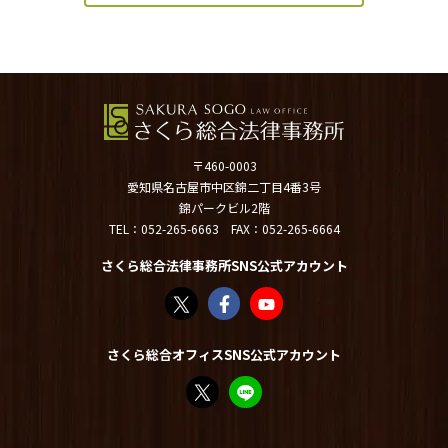
〒460-0003
愛知県名古屋市中区錦二丁目4番3号
錦パークビル2階
TEL：
052-265-6663
FAX：052-265-6664
さくら総合法律事務所SNS公式アカウント
さくら総合法律事務所（@sakurasogolaw）
さくら総合法律事務所 | Facebook
さくら総合法律事務所 - YouT
さくら総合オフィスSNS公式アカウント
FP竹内美土璃（@fpsakurasogo）さん /
教えてみどり先生【公式LINE】