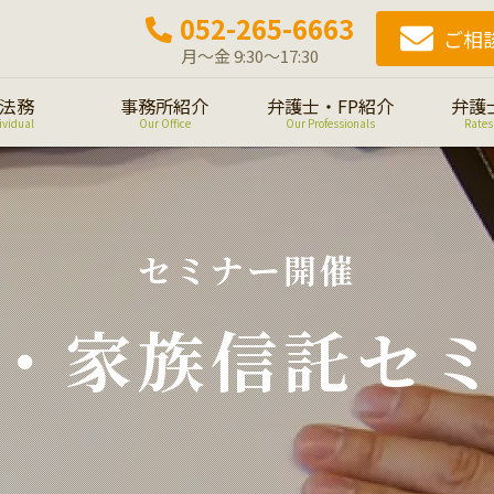
052-265-6663
ご相
月～金 9:30～17:30
法務
事務所紹介
弁護士・FP紹介
弁護
ividual
Our Office
Our Professionals
Rates
セミナー開催
・家族信託セ