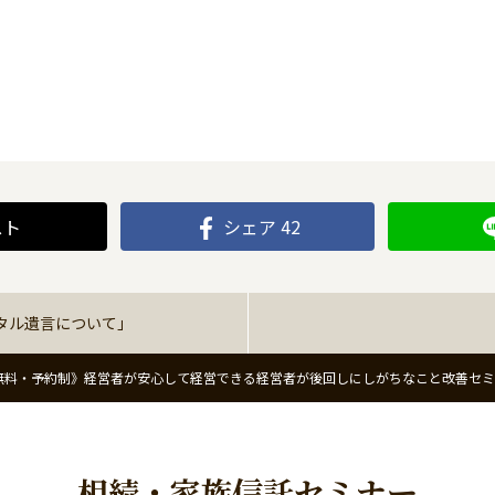
スト
シェア
42
タル遺言について」
無料・予約制》経営者が安心して経営できる経営者が後回しにしがちなこと改善セ
相続・家族信託セミナー