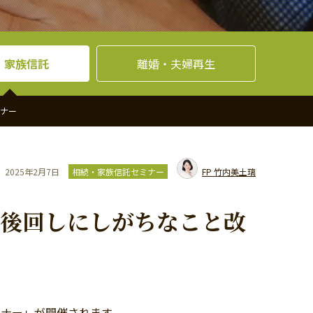
・家族信託
離婚・夫婦再生
ミナー
2025年2月7日
相続・家族信託セミナー
FP
竹内美土璃
後回しにしがちなこと改
ナー」が開催されます。