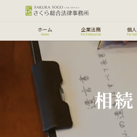
ホーム
企業法務
個人
Home
For Enterprise
For Ind
相続