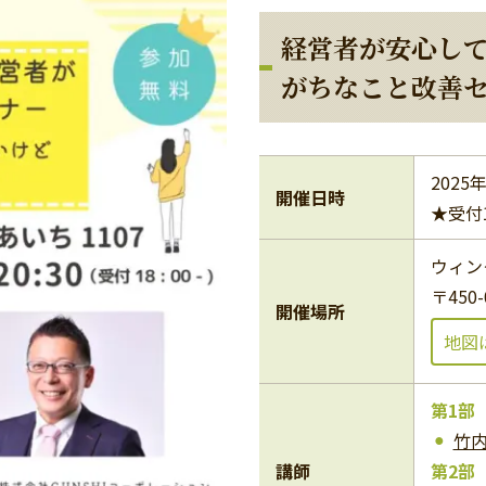
経営者が安心し
がちなこと改善
2025
開催日時
★受付1
ウィン
〒450
開催場所
地図
第1部
竹
講師
第2部